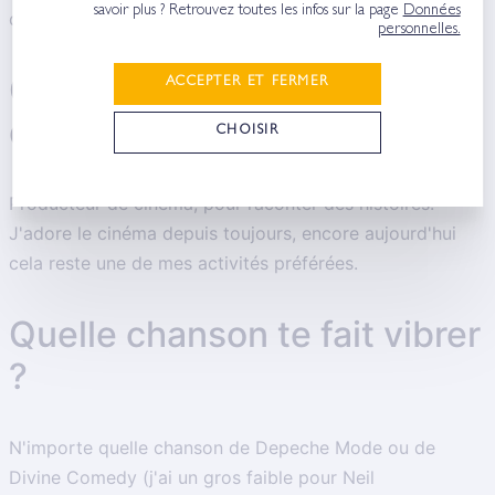
savoir plus ? Retrouvez toutes les infos sur la page
Données
dont Nancy, Aix en Provence et Versailles.
personnelles.
Quel métier voulais-tu faire
ACCEPTER ET FERMER
quand tu étais petite ?
CHOISIR
Producteur de cinéma​, pour raconter des histoires.
J'adore le cinéma depuis toujours, encore aujourd'hui
cela reste une de mes activités préférées.​
Quelle chanson te fait vibrer
?
N'importe quelle chanson de Depeche Mode ou de
Divine Comedy (j'ai un gros faible pour Neil