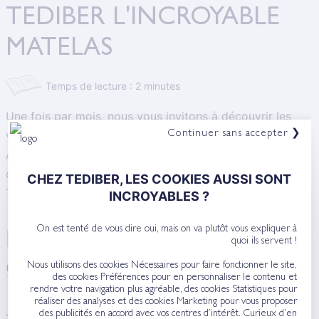
TEDIBER L'INCROYABLE
MATELAS
Temps de lecture : 2 minutes
Une fois par mois, nous vous invitons à découvrir les
visages de l'
équipe Tediber
. Aujourd'hui, rencontre avec
Continuer sans accepter ❯
Aude du Colombier, co-fondatrice et grande patronne
de la communication et de l'expérience client de
CHEZ TEDIBER, LES COOKIES AUSSI SONT
Tediber.
INCROYABLES ?
On est tenté de vous dire oui, mais on va plutôt vous expliquer à
D'ou viens-tu, où as-tu
quoi ils servent !
grandi ?
Nous utilisons des cookies Nécessaires pour faire fonctionner le site,
des cookies Préférences pour en personnaliser le contenu et
rendre votre navigation plus agréable, des cookies Statistiques pour
réaliser des analyses et des cookies Marketing pour vous proposer
Je suis​ née à Lyon et j'ai grandi dans plusieurs villes
des publicités en accord avec vos centres d’intérêt. Curieux d’en