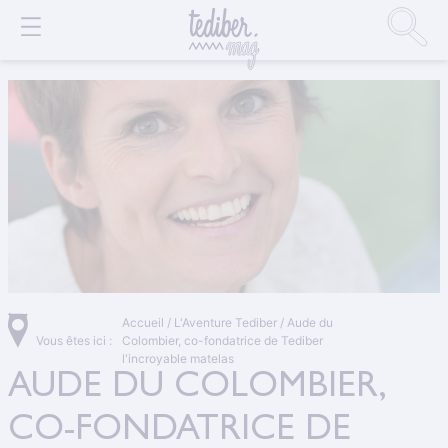
Accueil
/
L'Aventure Tediber
/
Aude du
Vous êtes ici :
Colombier, co-fondatrice de Tediber
l'incroyable matelas
AUDE DU COLOMBIER,
CO-FONDATRICE DE