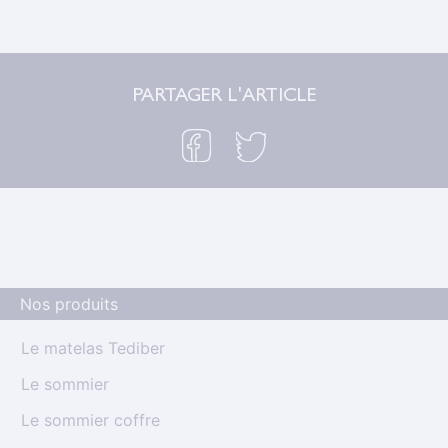
Une fois par mois, nous vous présentons un
PARTAGER L'ARTICLE
membre de notre incroyable équipe Tediber.
Aujourd’hui c’est au tour de Gabriel, notre
chargé d'expérience client !
. . .
Nos produits
Le matelas Tediber
Le sommier
Le sommier coffre