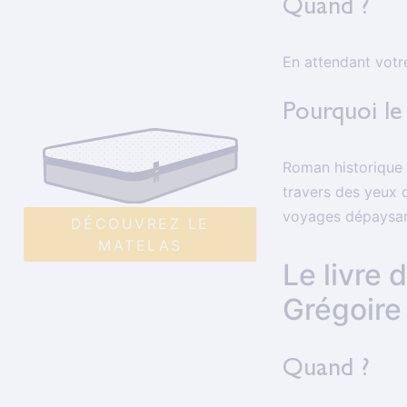
Quand ?
En attendant votr
Pourquoi le 
Roman historique i
travers des yeux 
voyages dépaysan
DÉCOUVREZ LE
MATELAS
Le livre 
Grégoire
Quand ?