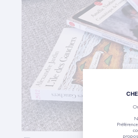
CHE
On
N
Préférence
co
propose