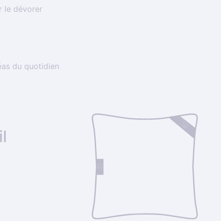
r le dévorer
léas du quotidien
l