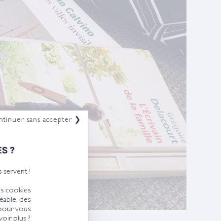
tinuer sans accepter ❯
S ?
 servent !
es cookies
éable, des
 pour vous
oir plus ?