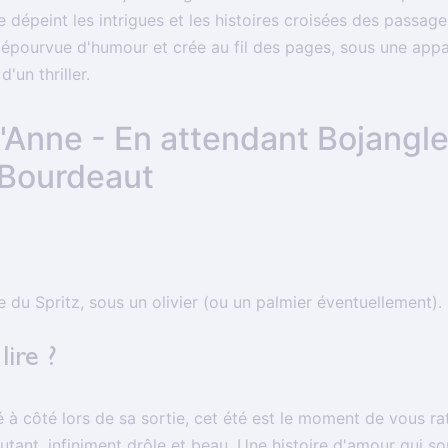
re dépeint les intrigues et les histoires croisées des passag
dépourvue d'humour et crée au fil des pages, sous une appa
'un thriller.
d'Anne - En attendant Bojangl
r Bourdeaut
e du Spritz, sous un olivier (ou un palmier éventuellement).
lire ?
 à côté lors de sa sortie, cet été est le moment de vous rat
utant, infiniment drôle et beau. Une histoire d'amour qui sor