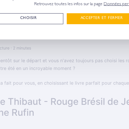
Retrouvez toutes les infos sur la page
Données pers
tures de vacances d'été
OYABLES LECTURES DE VAC
CHOISIR
ACCEPTER ET FERMER
ture : 2 minutes
entôt sur le départ et vous n'avez toujours pas choisi les 
tre été en un incroyable moment ?
'a fait pour vous, en choisissant le livre parfait pour chaq
de Thibaut - Rouge Brésil de 
he Rufin