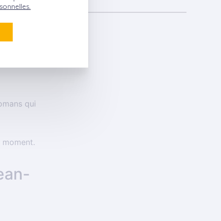
onnelles.
ANCES
romans qui
ue moment.
Jean-