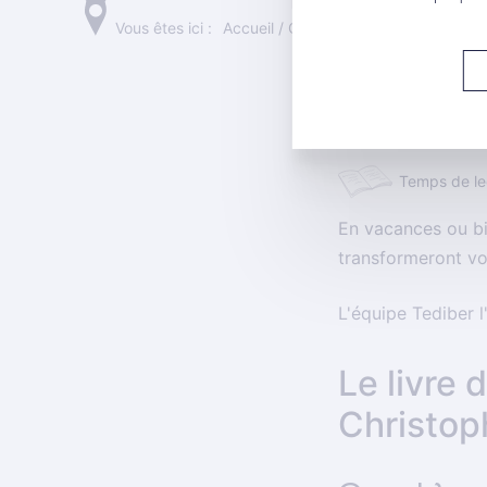
Vous êtes ici :
Accueil
/
On aime
/
5 Incroyables lec
5 INCR
D'ÉTÉ
Temps de lec
En vacances ou bi
transformeront vo
L'équipe Tediber l
Le livre 
Christop