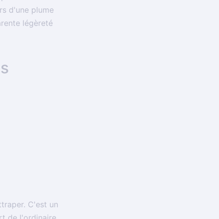
ers d'une plume
rente légèreté
es
traper. C'est un
t de l'ordinaire,