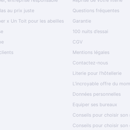
er, entreprise responsable
Reprise de votre literie
as au prix juste
Questions fréquentes
er x Un Toit pour les abeilles
Garantie
se
100 nuits d’essai
pe
CGV
clients
Mentions légales
Contactez-nous
Literie pour l’hôtellerie
L’incroyable offre du mo
Données personnelles
Equiper ses bureaux
Conseils pour choisir son
Conseils pour choisir son 