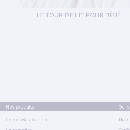
LE TOUR DE LIT POUR BÉBÉ
enfant
Vous êtes en pleine préparation du couchage
de votre nouveau-né et recherchez un tour de
lit pour bébé qui soit à la fois joli, doux et sûr 
Lisez ce qui suit et trouvez facile . . .
Nos produits
Qui 
Le matelas Tediber
Notre