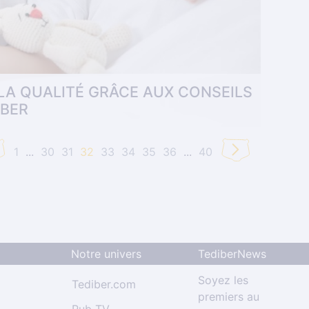
 LA QUALITÉ GRÂCE AUX CONSEILS
IBER
1
...
30
31
32
33
34
35
36
...
40
ant
s quel matelas choisir pour bébé ? Sécurité,
sir le meilleur matelas bébé 1 an pour que . .
Notre univers
TediberNews
Soyez les
Tediber.com
premiers au