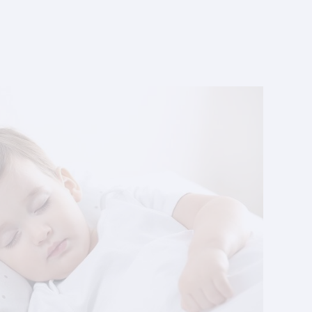
enfant
Les troubles du sommeil sont principalement
présents chez l'adulte, mais certains enfants
peuvent également en souffrir. Problèmes
d'endormissement, terreurs et réveils nocturne
. . .