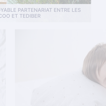
OYABLE PARTENARIAT ENTRE LES
OO ET TEDIBER
fort de Tediber n’est plus réservé uniquement
que vous avez le droit de mieux dormir chez
 . . .