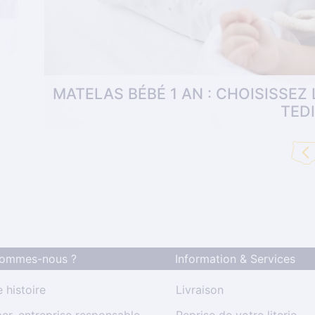
MATELAS BÉBÉ 1 AN : CHOISISSEZ
TED
?
enf
Votre famille s'agrandit et vous ne savez pa
confort, accessoires, Tediber vous aide à choi
sommes-nous ?
Information & Services
.
 histoire
Livraison