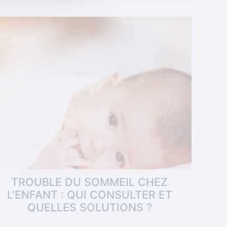
erhost AirBnB qui a choisi Tediber pour la
aussmannien au bord du Canal St Martin.
 .
TROUBLE DU SOMMEIL CHEZ
L'ENFANT : QUI CONSULTER ET
QUELLES SOLUTIONS ?