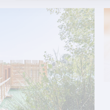
Nous avons interrogé pour vous Benoît, Sup
literie de son splendide appartement h
. .