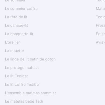
Le sommier
Tedib
Le sommier coffre
Matel
La tête de lit
Tedib
Le canapé-lit
Pres
La banquette-lit
Équi
L'oreiller
Avis 
La couette
Le linge de lit satin de coton
Le protège matelas
Le lit Tediber
Le lit coffre Tediber
L'ensemble matelas sommier
Le matelas bébé Tedi