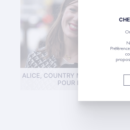
CHE
On
N
Préférence
co
propose
ALICE, COUNTRY MANAGER TEDIB
POUR L'ITALIE
L´aventure Tediber
Une fois par mois, nous vous invitons à