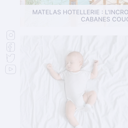
MATELAS HOTELLERIE : L'INCR
CABANES COUC
Vous ne le savez peut-être pas, mais le con
aux particuliers. Parce que nous pensons 
vou