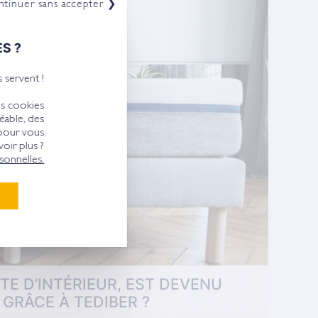
tinuer sans accepter ❯
S ?
 servent !
es cookies
éable, des
 pour vous
oir plus ?
onnelles.
E D’INTÉRIEUR, EST DEVENU
GRÂCE À TEDIBER ?