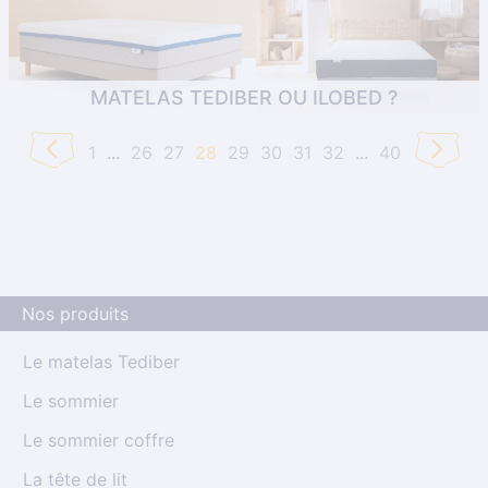
pour lutter contr . . .
MATELAS TEDIBER OU ILOBED ?
1
...
26
27
28
29
30
31
32
...
40
astuces
Trouver le matelas idéal peut prendre du temps. En
parallèle des marques traditionnelles du monde de la literie,
de nouvelles enseignes proposent des matelas de qualité
variable . . .
Nos produits
Le matelas Tediber
Le sommier
Le sommier coffre
La tête de lit