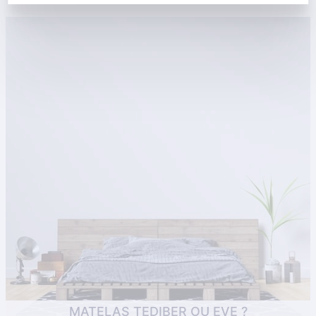
astuces
Simba et Tediber sont des enseignes de matelas en ligne
spécialisées dans les matelas multi-technologies. Cette
tendance de matelas multi-technologies a révolutionné le
marché d . . .
MATELAS TEDIBER OU EVE ?