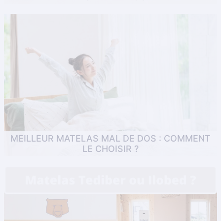
astuces
C’est devenu enfantin d’acheter un matelas en ligne.
Pourtant, une fois devant son écran, le doute prend le
dessus devant un choix important de matelas universel.
Leurs qualités . . .
MEILLEUR MATELAS MAL DE DOS : COMMENT
LE CHOISIR ?
astuces
80% des français sont ou seront concernés au moins une
fois dans leur vie par le mal de dos. En 2020, la
recommandation de l’Assurance Santé est de bouger plus