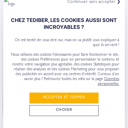
Continuer sans accepter ❯
Près de 30 % des Français (+ de nombreux enfants)
souffrent d'un trouble du sommeil. Pour vous aider à
retrouver le repos, Tediber vous partage donc toutes les
CHEZ TEDIBER, LES COOKIES AUSSI SONT
infos à connaître . . .
INCROYABLES ?
MATELAS PAS CHER : COMMENT ÉVITER LA
MAUVAISE QUALITÉ ?
On est tenté de vous dire oui, mais on va plutôt vous expliquer à
quoi ils servent !
Nous utilisons des cookies Nécessaires pour faire fonctionner le site,
astuces
des cookies Préférences pour en personnaliser le contenu et
rendre votre navigation plus agréable, des cookies Statistiques pour
Comme beaucoup de personnes, vous recherchez un
réaliser des analyses et des cookies Marketing pour vous proposer
matelas ayant le meilleur rapport qualité /prix. Il est vrai que
des publicités en accord avec vos centres d’intérêt. Curieux d’en
les prix des matelas ont souvent de quoi faire peur !
savoir plus ? Retrouvez toutes les infos sur la page
Données
Trouver de . . .
personnelles.
ACCEPTER ET FERMER
CHOISIR
MATELAS TEDIBER OU SIMBA POUR VOTRE
PROCHAIN MATELAS ?